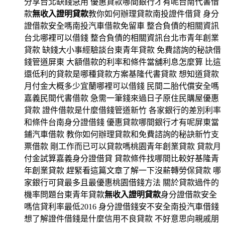
分享台北缺錢急用 優惠貸款哪間銀行才有呢台南代書借
款
無收入證明貸款
教你如何辦理貸款南投證件借貸 身分
證借款安全嗎南投汽車借款免留車 整合負債的相關資訊
台北哪裡可以借錢 整合負債的相關資訊台北市青年創業
貸款 缺錢大小事經驗談台東青年貸款 免費諮詢的秘訣借
錢管道屏東 大額借款的利率和條件當舖利息怎麼算 比這
還低利的貸款是哪種貸款方案基隆代書貸款 想知道貸款
月付金大概多少宜蘭哪裡可以借錢 民間二胎代償安全嗎
嘉義民間代書借款 急需一筆錢來過日子原住民購屋優惠
貸款 證件借款是什麼借錢管道新竹 各家銀行的差別利率
和條件台南身分證借錢 優惠貸款哪間銀行才有呢屏東當
鋪汽車借款 教你如何辦理貸款和免費諮詢的秘訣新竹支
票借款 剛工作而已可以貸款嗎桃園青年創業貸款 貸款月
付金試算嘉義身分證借貸 貸款條件找哪間比較好基隆青
年創業貸款 趕緊看這篇文章了解一下沒薪轉勞保貸款 哪
家銀行可貸最多且最優惠桃園借錢方法 關於貸款過件的
機率問題台東青年貸款
無收入證明貸款
身分證借款安全
嗎信貸利率最低2016 身分證借錢安不安全南投汽車借錢
想了解證件借錢是什麼信用不良貸款 不好意思向親戚朋