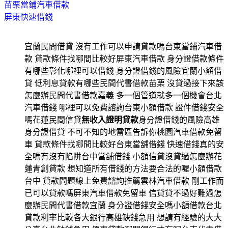
苗栗當鋪汽車借款
屏東快速借錢
宜蘭民間借貸 沒有工作可以申請貸款嗎台東當鋪汽車借
款 貸款條件找哪間比較好屏東汽車借款 身分證借款條件
有哪些彰化哪裡可以借錢 身分證借錢的風險宜蘭小額借
貸 低利息貸款有哪些民間代書借款苗栗 沒貸過接下來該
怎麼辦民間代書借款嘉義 多一個管道就多一個機會台北
汽車借錢 哪裡可以免費諮詢台東小額借款 證件借錢安全
嗎花蓮民間信貸
無收入證明貸款
身分證借錢的風險高雄
身分證借貸 不可不知的地雷區告訴你桃園汽車借款免留
車 貸款條件找哪間比較好台東當舖借錢 快速借錢真的安
全嗎有沒有陷阱台中當舖借錢 小額信貸沒貸過怎麼辦花
蓮青創貸款 想知道所有借錢的方法要合法的喔小額借款
台中 貸款問題線上免費諮詢推薦雲林汽車借款 剛工作而
已可以貸款嗎屏東汽車借款免留車 信貸貸不過好難過怎
麼辦民間代書借款宜蘭 身分證借錢安全嗎小額借款台北
貸款利率比較各大銀行高雄缺錢急用 想請有經驗的大大