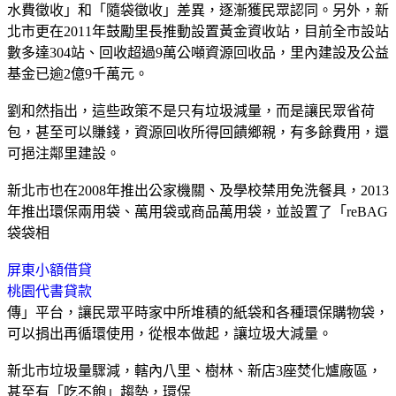
水費徵收」和「隨袋徵收」差異，逐漸獲民眾認同。另外，新
北市更在2011年鼓勵里長推動設置黃金資收站，目前全市設站
數多達304站、回收超過9萬公噸資源回收品，里內建設及公益
基金已逾2億9千萬元。
劉和然指出，這些政策不是只有垃圾減量，而是讓民眾省荷
包，甚至可以賺錢，資源回收所得回饋鄉親，有多餘費用，還
可挹注鄰里建設。
新北市也在2008年推出公家機關、及學校禁用免洗餐具，2013
年推出環保兩用袋、萬用袋或商品萬用袋，並設置了「reBAG
袋袋相
屏東小額借貸
桃園代書貸款
傳」平台，讓民眾平時家中所堆積的紙袋和各種環保購物袋，
可以捐出再循環使用，從根本做起，讓垃圾大減量。
新北市垃圾量驟減，轄內八里、樹林、新店3座焚化爐廠區，
甚至有「吃不飽」趨勢，環保