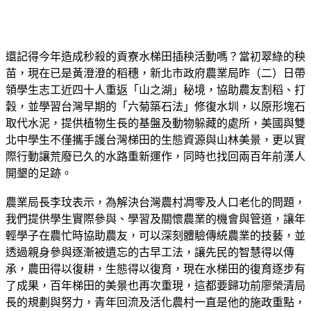
還記得今年造成秒殺的貢寮水梯田插秧活動嗎？當初翠綠的秧
苗，現在已是黃澄澄的稻穗，新北市政府農業局昨（二）日帶
領學生志工近四十人重返「山之湖」秘境，協助農友割稻、打
穀，並學習台灣早期的「六菊築石法」修復水圳，以原形塊石
取代水泥，提供植物生長的基盤及動物躲藏的處所，美國與雙
北中學生不僅攜手護台灣梯田的生態資源與山林美景，更以實
際行動讓荒廢已久的水路重新運作，同時也找回兩百年前漢人
開墾的足跡。
農業局長李玟表示，為解決台灣農村凋零及人口老化的問題，
我們提供學生實際參與、學習及關懷農業的機會與管道，讓年
輕學子在農忙時協助農友，可以深刻體驗傳統農業的技藝，並
透過親身參與逐漸被遺忘的古早工法，讓先民的智慧得以傳
承，農田得以復耕，生態得以復育，現在水梯田的復育逐步有
了成果，百年梯田的美景也再次重現，這都要歸功前廖榮清局
長的規劃與努力，青年回流及活化農村一直是他的施政重點，